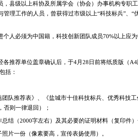
员，县级以上科协及所属学会（协会）办事机构专职工
管理工作的人员，曾获得过市级以上“科技标兵”、“
进个人必须为中国籍，科技创新团队成员
70%
以上应为
经各推荐单位盖章确认后，于
4
月
28
日前将纸质版（
A4
包括：
选团队推荐表》、《盐城市十佳科技标兵、优秀科技工
，否则一律退回）；
作总结（
2000
字左右）及其必要的证明材料（复印件）
子照片一份（像素要高，宣传表扬使用）。