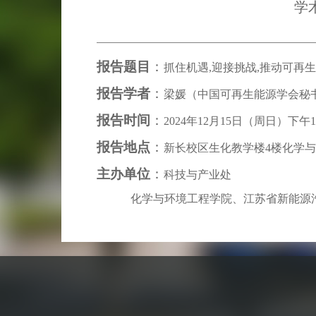
学
报告题目
：
抓住机遇
,
迎接挑战
,
推动可再生
报告学者
：
梁媛（中国可再生能源学会秘
报告时间
：
2024
年
12
月
15
日（周日）下午
1
报告地点
：
新长校区生化教学楼
4
楼化学与
主办单位
：
科技与产业处
化学与环境工程学院、江苏省新能源汽